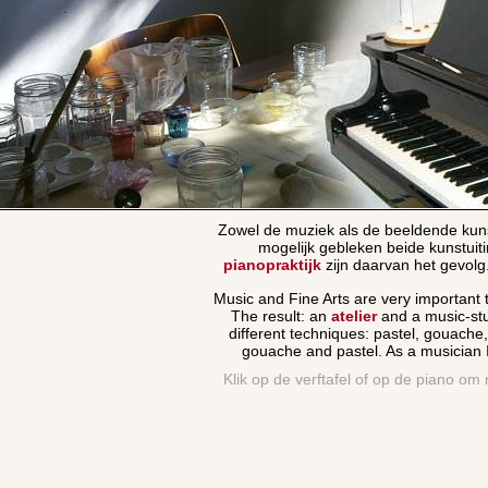
Zowel de muziek als de beeldende kunst
mogelijk gebleken beide kunstuit
pianopraktijk
zijn daarvan het gevolg
Music and Fine Arts are very important 
The result: an
atelier
and a music-stud
different techniques: pastel, gouach
gouache and pastel. As a musician I 
Klik op de verftafel of op de piano om